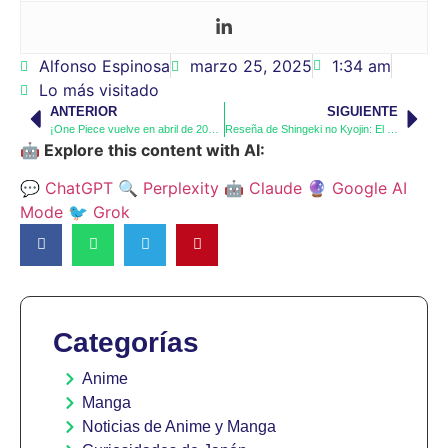
Alfonso Espinosa
marzo 25, 2025
1:34 am
Lo más visitado
ANTERIOR
SIGUIENTE
¡One Piece vuelve en abril de 2025 y la espera ha valido la pena!
Reseña de Shingeki no Kyojin: El anime que redefinió la industria
🤖 Explore this content with AI:
💬 ChatGPT
🔍 Perplexity
🤖 Claude
🔮 Google AI
Mode
🐦 Grok
Categorías
Anime
Manga
Noticias de Anime y Manga