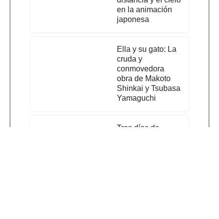
en la animación
japonesa
Ella y su gato: La
cruda y
conmovedora
obra de Makoto
Shinkai y Tsubasa
Yamaguchi
Tres días de
felicidad: El
emotivo manga
que cuestiona el
valor de nuestra
existencia
Yutaka Nakamura:
El Genio