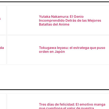
Yutaka Nakamura: El Genio
s
Incomprendido Detrás de las Mejores
Batallas del Anime
ada
Tokugawa Ieyasu: el estratega que puso
s
orden en Japón
Tres días de felicidad: El emotivo manga
que cuestiona el valor de nuestra