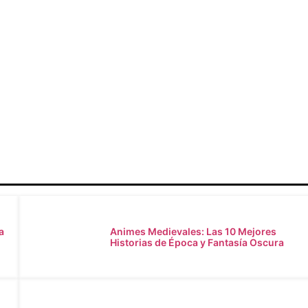
zó los milagros y la melancolía del anime
Makoto Shinkai: El
a
Animes Medievales: Las 10 Mejores
Historias de Época y Fantasía Oscura