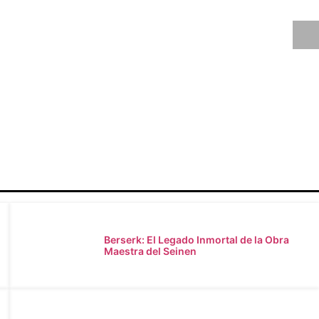
 poeta de la distancia y el cielo en la animación japonesa
Berserk: El Legado Inmortal de la Obra
Maestra del Seinen