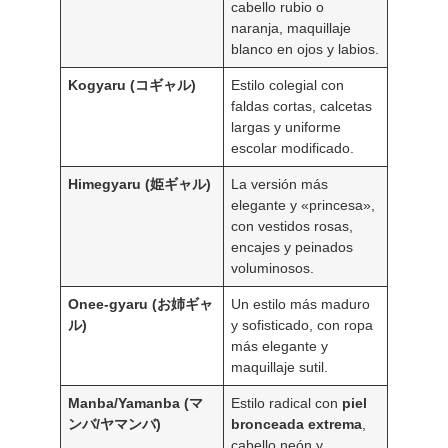
cabello rubio o
naranja, maquillaje
blanco en ojos y labios.
Kogyaru (コギャル)
Estilo colegial con
faldas cortas, calcetas
largas y uniforme
escolar modificado.
Himegyaru (姫ギャル)
La versión más
elegante y «princesa»,
con vestidos rosas,
encajes y peinados
voluminosos.
Onee-gyaru (お姉ギャ
Un estilo más maduro
ル)
y sofisticado, con ropa
más elegante y
maquillaje sutil.
Manba/Yamanba (マ
Estilo radical con
piel
ンバ/ヤマンバ)
bronceada extrema
,
cabello neón y