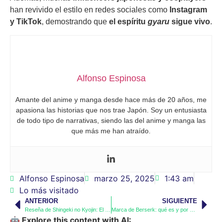
han revivido el estilo en redes sociales como
Instagram
y TikTok
, demostrando que
el espíritu
gyaru
sigue vivo
.
Alfonso Espinosa
Amante del anime y manga desde hace más de 20 años, me
apasiona las historias que nos trae Japón. Soy un entusiasta
de todo tipo de narrativas, siendo las del anime y manga las
que más me han atraído.
Alfonso Espinosa
marzo 25, 2025
1:43 am
Lo más visitado
ANTERIOR
SIGUIENTE
Reseña de Shingeki no Kyojin: El anime que redefinió la industria
Marca de Berserk: qué es y por qué es tan importante en el manga
🤖 Explore this content with AI: